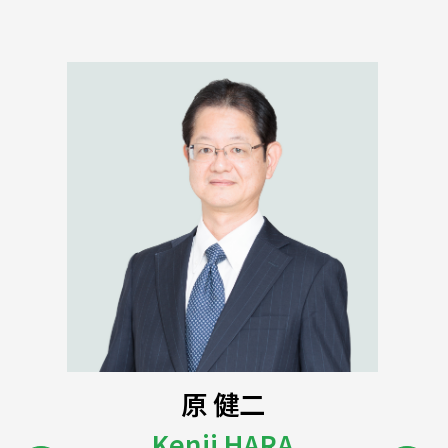
高橋 英夫
杉本 直樹
藤戸 啓二
薄井 竜一
赤羽 裕子
加藤 あさ
原 健二
高橋 潤
Hideo TAKAHASHI
Naoki SUGIMOTO
Jun TAKAHASHI
Yuko AKAHANE
Ryuichi USUI
Keiji FUJITO
Kenji HARA
Maya KOGA
Asa KATO