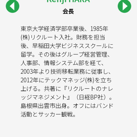
執行役員（マーケティング担当）
マーケティングスペシャリスト
マーケティングスペシャリスト
アシスタント
マネジャー
マネジャー
アシスタント
マーケティングスペシャリスト
シニアマネジャー
上席執行役員
上席専門役員
上席専門役員
アシスタント
執行役員
専門役員
会長
富山大学卒業後、横浜市立大学大学
中央大学商学部を卒業後、政策研究
東京都立大学大学院理学研究科生物
上智大学総合人間科学部を卒業後、
静岡大学人文社会科学部を卒業後、
東京大学経済学部卒業後、1985年
東北大学工学部機械工学第二学科卒
大阪大学工学部醗酵工学科卒業後、
早稲田大学理工学部機械工学科卒業
慶應義塾大学を卒業後、東京工業大
東京工業大学生命理工学研究科を修
慶應義塾大学法学部政治学科卒業
ハワイパシイフィック大学院経営学
院生体超分子システム科学専攻を修
大学院大学文化政策プログラムを修
科学専攻を修了。その後、医療機器
学習塾での教室運営業務を経て、
コミュニティ形成支援企業、総務ア
(株)リクルート入社。財務を担当
業後、1987年 (株)リクルート入社。
1988年 (株)リクルート入社。1998年
後、1987年(株)リクルート入社。
学理工学研究科にて理学博士を取
了後、2005年のに当社の前身組織で
後、株式会社リクルートに入社し営
修士号（専攻ファイナンス）取得。
了。製薬会社での医薬情報担当者
了。ソフトウェア会社での営業を経
メーカーにて薬事申請業務、化学メ
2011年6月に(株)リクルートへ入社。
ウトソーシング企業を経て、2022年
後、早稲田大学ビジネススクールに
財務部、国際部（NY駐在）、エンタ
に同社技術移転事業立ち上げに参画
I&N(情報通信ネットワーク)事業部門
得。専攻は宇宙物理学。その後、プ
ある(株)リクルートの技術移転部門
業・財務を経験。育児期間中はベン
大手日本企業での中-長期計画を含
（MR）を経験し、2005年10月に(株)
験し、2019年5月よりテックマネッ
ーカーにて遺伝子組換え作物食品添
当社設立時に事務スタッフとして参
8月より現職。
留学。その後はグループ経営管理、
テインメント事業HRアセスメント事
し、以来14年にわたり技術移転アソ
にて運用技術者として企業内データ
ログラマを経験し、2015年1月より
に参画。その後、京都大学の博士課
チャー支援や親子向けコンサートの
む財務諸表作成及びそれらの分析、
リクルートへ入社、大学研究成果の
ジ(株)に参加。
加物等の申請業務に従事。2023年よ
加。2021年10月より現職。
人事部、情報システム部を経て、
業の事業企画・営業企画・法務を担
シエイトとして大学から産業界への
通信ネットワークの設計を担当。
テックマネッジ(株)に参加。
程に進学。2012年の当社設立時に技
企画を手がける。慶應義塾創立150
大手米国保険会社でのリスクソリュ
技術移転業務に従事。2013年よりテ
りテックマネッジ(株)に参加。
2003年より技術移転業務に従事し、
った後、2017年よりテックマネッジ
技術ライセンス業務に従事。2012年
1990年より人材総合サービス事業部
術移転ビジネスに復職し、現在に至
周年記念事業室勤務を経て、同大学
ーションの為の顧客の子会社設立及
ックマネッジ(株)に参加。
2012年にテックマネッジ(株)を立ち
(株)に参加。趣味は海釣りアウトド
にテックマネッジ(株)の立ち上げに
門で求人情報誌・人材開発・組織変
る。博士号（農学）を取得。
大学院システムデザイン・マネジメ
び設立後の財務諸表作成を含めた運
上げる。共著に『リクルートのナレ
ア。栃木県小山市出身。
参画し現在に至る。趣味はラグビー
革プログラム等の法人営業。2004年
ント研究科修了。幸福学をテーマに
用業務を含めた15年余りの業務経験
ッジマネジメント』（日経BP社）。
観戦。出身は鳥取県米子市。
より技術移転業務に従事。2012年に
研究。公共施設の企画運営会社では
を経て、2017年よりテックマネッジ
島根県出雲市出身。オフにはバンド
テックマネッジ(株)の立ち上げに参
地方創生・産学連携事業に従事。
(株)に参加。
活動とサッカー観戦。
画。佐賀県神埼市出身。
2025年よりテックマネッジ(株)に参
加。サーフィンを楽しむ三児の母。