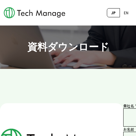
JP
EN
資料ダウンロード
貴社名 
お名前 