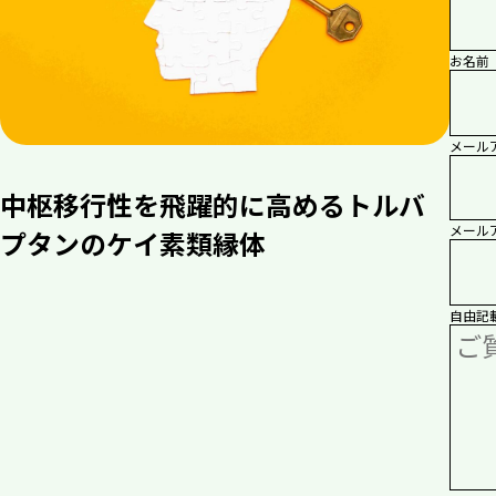
お名前 
メールア
中枢移行性を飛躍的に高めるトルバ
メール
プタンのケイ素類縁体
自由記