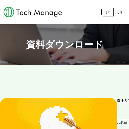
JP
EN
資料ダウンロード
貴社名 
お名前 