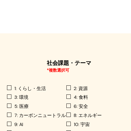
社会課題・テーマ
*複数選択可
1: くらし・生活
2: 資源
3: 環境
4: 食料
5: 医療
6: 安全
7: カーボンニュートラル
8: エネルギー
9: AI
10: 宇宙