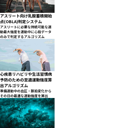
アスリート向け乳酸蓄積開始
点(OBLA)判定システム
アスリートに必要な持続可能な運
動最大強度を運動中に心拍データ
のみで判定するアルゴリズム
心疾患リハビリや生活習慣病
予防のための至適運動強度算
出アルゴリズム
準備運動中の血圧・脈拍変化から
その日の最適な運動強度を算出