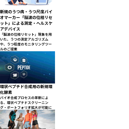
新規のうつ病・うつ尺度バイ
オマーカー「脳波の位相リセ
ット」による測定・ヘルスケ
アデバイス
「脳波の位相リセット」現象を用
いた、うつの測定アルゴリズム
や、うつ程度のモニタリングツー
ルのご提案
環状ペプチド合成用の新規環
化酵素
バイオ合成プロセスの革新によ
る、環状ペプチドスクリーニン
グ・ポートフォリオ拡大が可能に