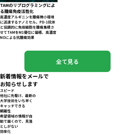
TAMのリプログラミングによ
る腫瘍免疫活性化
高濃度アルギニンを腫瘍微小環境
に送達するナノミセル。PD-1抗体
と協調的に免疫細胞を腫瘍集積さ
せてTAMをM1優位に偏極、高濃度
NOによる抗腫瘍効果
全て見る
新着情報をメールで
お知らせします
スピード
他社に先駆け、最新の
大学技術をいち早く
キャッチできる
網羅性
希望領域の情報が自
動で届くので、見落
としがない
効率化