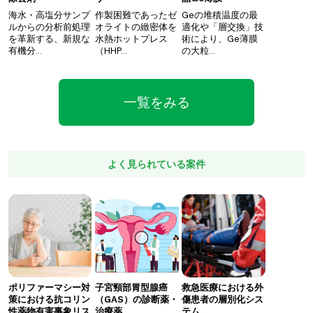
海水・高塩分サンプ
作製困難であったゼ
Geの堆積温度の最
ルからの分析前処理
オライトの緻密体を
適化や「層交換」技
を革新する、新規な
水熱ホットプレス
術により、Ge薄膜
有機分…
（HHP…
の大粒…
一覧をみる
よく見られている案件
ポリファーマシー対
子宮頸部胃型腺癌
救急医療における外
策における抗コリン
（GAS）の診断薬・
傷患者の層別化シス
性薬物有害事象リス
治療薬
テム