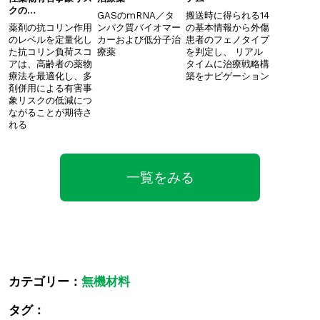
クの…
GASのmRNA／タ
搬送時に得られる14
薬剤の抗コリン作用
ンパク質バイオマー
の基本情報から外傷
のレベルを定量化し
カーおよび低分子治
患者のフェノタイプ
た抗コリン負荷スコ
療薬
を判定し、 ​リアル
アは、高齢者の薬物
タイムに治療戦略構
療法を最適化し、多
築をナビゲーション
剤併用による有害事
象リスクの低減につ
ながることが期待さ
れる
一覧をみる
カテゴリー：
無機材料
タグ：