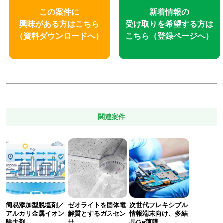
この案件に
新着情報の
興味がある方はこちら
受け取りを
希望する方は
（資料ダウンロードへ）
こちら
（登録ページへ）
関連案件
簡易添加型脱塩剤／
ゼオライトを固体電
次世代フレキシブル
アルカリ金属イオン
解質とするガスセン
情報端末向け、多結
除去剤
サ
晶Ge薄膜