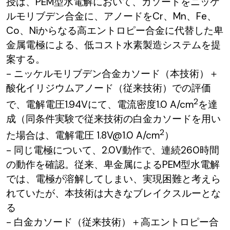
授は、PEM型水電解において、カソードをニッケ
ルモリブデン合金に、アノードをCr、Mn、Fe、
Co、Niからなる高エントロピー合金に代替した卑
金属電極による、低コスト水素製造システムを提
案する。
- ニッケルモリブデン合金カソード（本技術）＋
酸化イリジウムアノード（従来技術）での評価
2
で、電解電圧1.94Vにて、電流密度1.0 A/cm
を達
成（同条件実験で従来技術の白金カソードを用い
2
た場合は、電解電圧 1.8V@1.0 A/cm
）
- 同じ電極について、2.0V動作で、連続260時間
の動作を確認。従来、卑金属によるPEM型水電解
では、電極が溶解してしまい、実現困難と考えら
れていたが、本技術は大きなブレイクスルーとな
る
- 白金カソード（従来技術）＋高エントロピー合