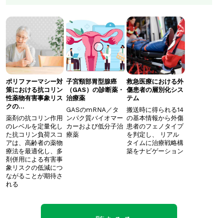
ポリファーマシー対
子宮頸部胃型腺癌
救急医療における外
策における抗コリン
（GAS）の診断薬・
傷患者の層別化シス
性薬物有害事象リス
治療薬
テム
クの…
GASのmRNA／タ
搬送時に得られる14
薬剤の抗コリン作用
ンパク質バイオマー
の基本情報から外傷
のレベルを定量化し
カーおよび低分子治
患者のフェノタイプ
た抗コリン負荷スコ
療薬
を判定し、 ​リアル
アは、高齢者の薬物
タイムに治療戦略構
療法を最適化し、多
築をナビゲーション
剤併用による有害事
象リスクの低減につ
ながることが期待さ
れる