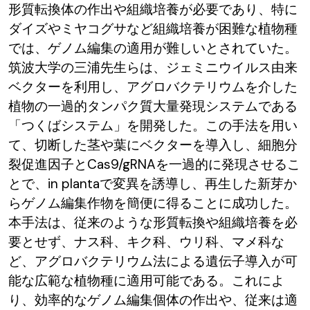
形質転換体の作出や組織培養が必要であり、特に
ダイズやミヤコグサなど組織培養が困難な植物種
では、ゲノム編集の適用が難しいとされていた。
筑波大学の三浦先生らは、ジェミニウイルス由来
ベクターを利用し、アグロバクテリウムを介した
植物の一過的タンパク質大量発現システムである
「つくばシステム」を開発した。この手法を用い
て、切断した茎や葉にベクターを導入し、細胞分
裂促進因子とCas9/gRNAを一過的に発現させるこ
とで、in plantaで変異を誘導し、再生した新芽か
らゲノム編集作物を簡便に得ることに成功した。
本手法は、従来のような形質転換や組織培養を必
要とせず、ナス科、キク科、ウリ科、マメ科な
ど、アグロバクテリウム法による遺伝子導入が可
能な広範な植物種に適用可能である。これによ
り、効率的なゲノム編集個体の作出や、従来は適