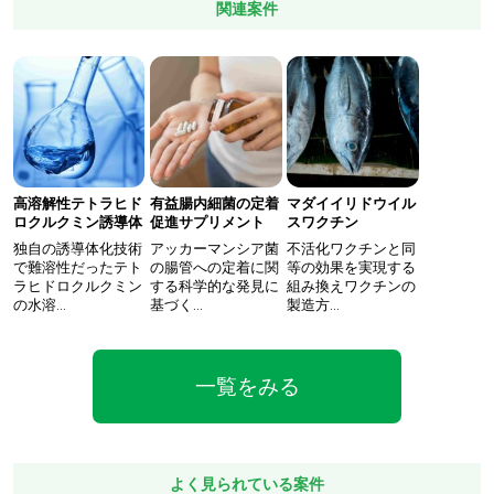
関連案件
高溶解性テトラヒド
有益腸内細菌の定着
マダイイリドウイル
ロクルクミン誘導体
促進サプリメント
スワクチン
独自の誘導体化技術
アッカーマンシア菌
不活化ワクチンと同
で難溶性だったテト
の腸管への定着に関
等の効果を実現する
ラヒドロクルクミン
する科学的な発見に
組み換えワクチンの
の水溶…
基づく…
製造方…
一覧をみる
よく見られている案件