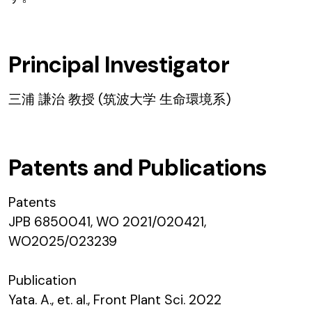
Principal Investigator
三浦 謙治 教授 (筑波大学 生命環境系)
Patents and Publications
Patents
JPB 6850041, WO 2021/020421,
WO2025/023239
Publication
Yata. A., et. al., Front Plant Sci. 2022