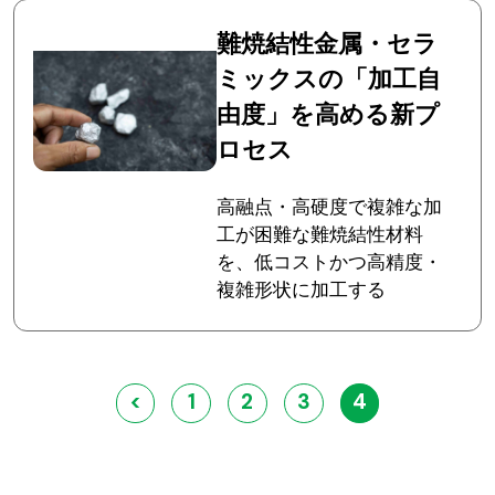
難焼結性金属・セラ
ミックスの「加工自
由度」を高める新プ
ロセス
高融点・高硬度で複雑な加
工が困難な難焼結性材料
を、低コストかつ高精度・
複雑形状に加工する
投
<
1
2
3
4
稿
の
ペ