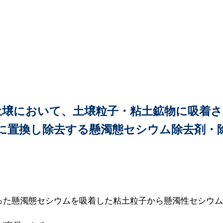
土壌において、土壌粒子・粘土鉱物に吸着
に置換し除去する懸濁態セシウム除去剤・
かった懸濁態セシウムを吸着した粘土粒子から懸濁性セシウ