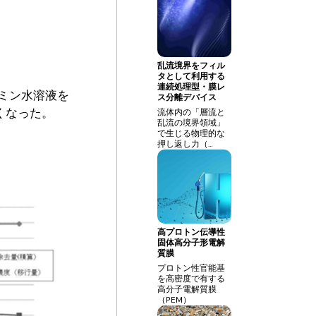
乱流境界をフィル
タとして利用する
連続処理型・膜レ
ミン水溶液を
ス分離デバイス
くなった。
流体内の「層流と
乱流の境界領域」
で生じる物理的な
押し返し力（…
高プロトン伝導性
固体高分子形電解
質膜
プロトン性官能基
を高密度で有する
高分子電解質膜
（PEM）