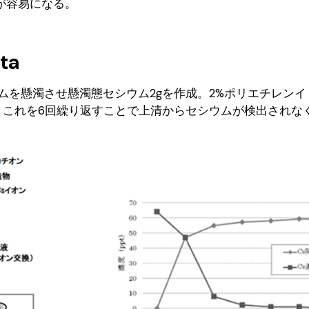
が容易になる。
ta
ムを懸濁させ懸濁態セシウム2gを作成。2%ポリエチレンイ
攪拌。これを6回繰り返すことで上清からセシウムが検出されな