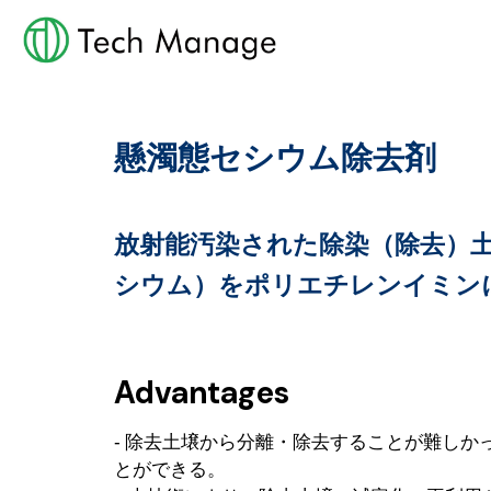
懸濁態セシウム除去剤
放射能汚染された除染（除去）
シウム）をポリエチレンイミン
Advantages
‐ 除去土壌から分離・除去することが難し
とができる。