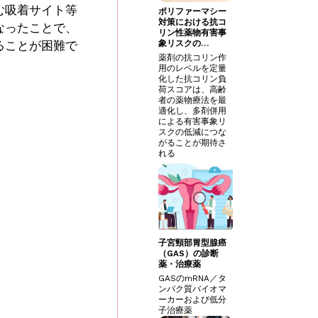
む吸着サイト等
ポリファーマシー
対策における抗コ
なったことで、
リン性薬物有害事
ることが困難で
象リスクの…
薬剤の抗コリン作
用のレベルを定量
化した抗コリン負
荷スコアは、高齢
者の薬物療法を最
適化し、多剤併用
による有害事象リ
スクの低減につな
がることが期待さ
れる
子宮頸部胃型腺癌
（GAS）の診断
薬・治療薬
GASのmRNA／タ
ンパク質バイオマ
ーカーおよび低分
子治療薬