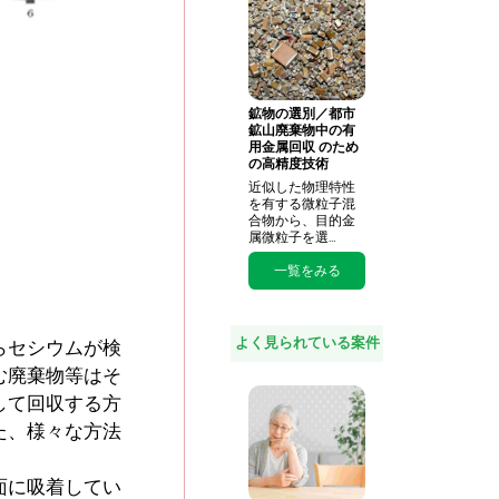
鉱物の選別／都市
鉱山廃棄物中の有
用金属回収 のため
の高精度技術
近似した物理特性
を有する微粒子混
合物から、目的金
属微粒子を選…
一覧をみる
よく見られている案件
らセシウムが検
む廃棄物等はそ
して回収する方
た、様々な方法
面に吸着してい