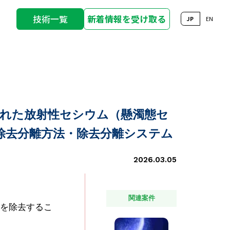
技術一覧
新着情報を受け取る
JP
EN
された放射性セシウム（懸濁態セ
除去分離方法・除去分離システム
2026.03.05
関連案件
ムを除去するこ