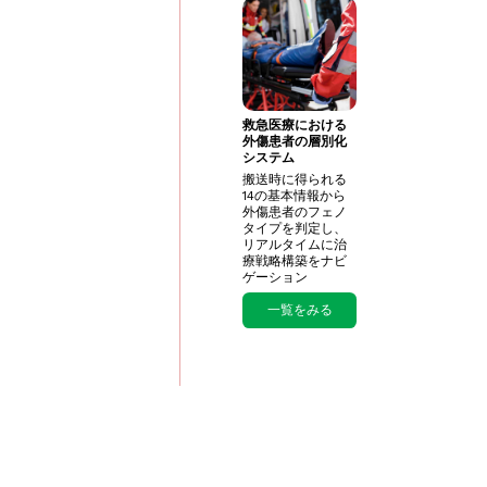
救急医療における
外傷患者の層別化
システム
搬送時に得られる
14の基本情報から
外傷患者のフェノ
タイプを判定し、 ​
リアルタイムに治
療戦略構築をナビ
ゲーション
一覧をみる