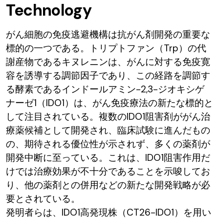
Technology
がん細胞の免疫逃避機構は抗がん剤開発の重要な
標的の一つである。トリプトファン（Trp）の代
謝産物であるキヌレニンは、がんに対する免疫寛
容を誘導する調節因子であり、この経路を調節す
る酵素であるインドールアミン-2,3-ジオキシゲ
ナーゼ1（IDO1）は、がん免疫療法の新たな標的と
して注目されている。複数のIDO1阻害剤ががん治
療薬候補として開発され、臨床試験に進んだもの
の、期待される優位性が示されず、多くの薬剤が
開発中断に至っている。これは、IDO1阻害作用だ
けでは治療効果が不十分であることを示唆してお
り、他の薬剤との併用などの新たな開発戦略が必
要とされている。
発明者らは、IDO1高発現株（CT26-IDO1）を用い