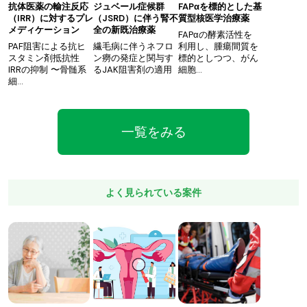
抗体医薬の輸注反応
ジュベール症候群
FAPαを標的とした基
（IRR）に対するプレ
（JSRD）に伴う腎不
質型核医学治療薬
メディケーション
全の新既治療薬
FAPαの酵素活性を
PAF阻害による抗ヒ
繊毛病に伴うネフロ
利用し、腫瘍間質を
スタミン剤抵抗性
ン癆の発症と関与す
標的としつつ、がん
IRRの抑制 〜骨髄系
るJAK阻害剤の適用
細胞…
細…
一覧をみる
よく見られている案件