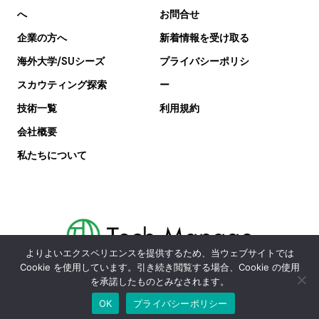
へ
お問合せ
企業の方へ
新着情報を受け取る
海外大学/SUシーズ
プライバシーポリシ
スカウティング探索
ー
技術一覧
利用規約
会社概要
私たちについて
よりよいエクスペリエンスを提供するため、当ウェブサイトでは
Cookie を使用しています。引き続き閲覧する場合、Cookie の使用
を承諾したものとみなされます。
技術一覧
新着情報
お問合せ
TOP
OK
プライバシーポリシー