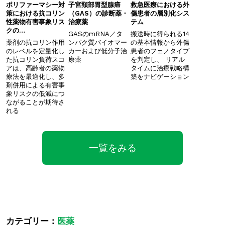
ポリファーマシー対
子宮頸部胃型腺癌
救急医療における外
策における抗コリン
（GAS）の診断薬・
傷患者の層別化シス
性薬物有害事象リス
治療薬
テム
クの…
GASのmRNA／タ
搬送時に得られる14
薬剤の抗コリン作用
ンパク質バイオマー
の基本情報から外傷
のレベルを定量化し
カーおよび低分子治
患者のフェノタイプ
た抗コリン負荷スコ
療薬
を判定し、 ​リアル
アは、高齢者の薬物
タイムに治療戦略構
療法を最適化し、多
築をナビゲーション
剤併用による有害事
象リスクの低減につ
ながることが期待さ
れる
一覧をみる
カテゴリー：
医薬