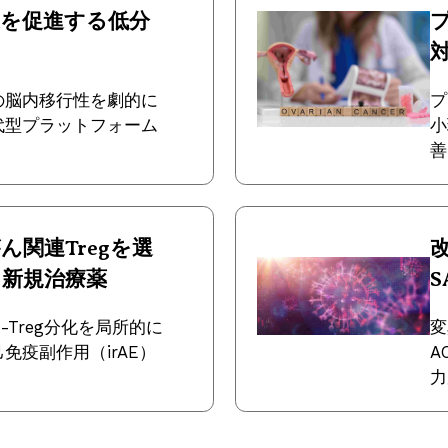
達を促進する低分
対
の脳内移行性を劇的に
プ
代型プラットフォーム
小
善
がん関連Tregを選
る新規治療薬
S
-Treg分化を局所的に
変
免疫副作用（irAE）
A
力