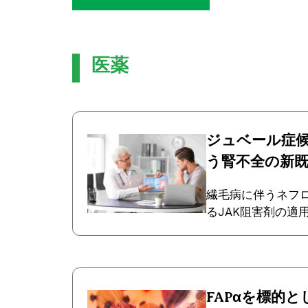
医薬
ジュベール症候
う腎不全の新
繊毛病に伴うネフ
るJAK阻害剤の適
FAPαを標的