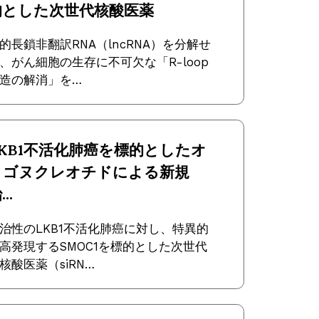
的とした次世代核酸医薬
的長鎖非翻訳RNA（lncRNA）を分解せ
、がん細胞の生存に不可欠な「R-loop
造の解消」を…
LKB1不活化肺癌を標的としたオ
リゴヌクレオチドによる新規
..
治性のLKB1不活化肺癌に対し、特異的
高発現するSMOC1を標的とした次世代
核酸医薬（siRN…