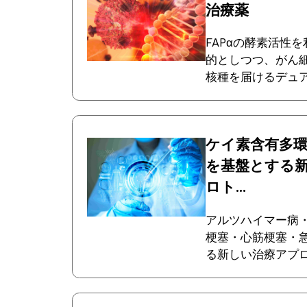
治療薬
FAPαの酵素活性
的としつつ、がん
核種を届けるデュ
ケイ素含有多
を基盤とする
ロト...
アルツハイマー病
梗塞・心筋梗塞・
る新しい治療アプ