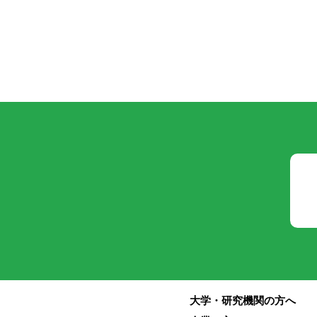
投
稿
の
ペ
ー
ジ
送
り
大学・研究機関の方へ