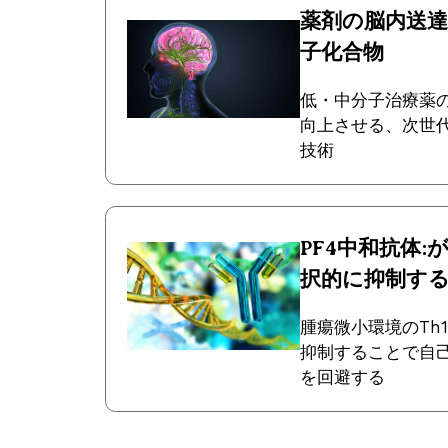
薬剤の脳内送
子化合物
低・中分子治療薬
向上させる、次世
技術
PF4中和抗体:
択的に抑制す
腫瘍微小環境のTh1
抑制することで自己
を回避する