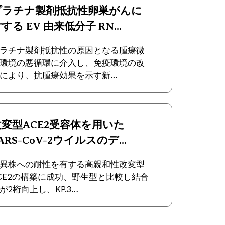
プラチナ製剤抵抗性卵巣がんに
する EV 由来低分子 RN...
ラチナ製剤抵抗性の原因となる腫瘍微
環境の悪循環に介入し、免疫環境の改
により、抗腫瘍効果を示す新…
改変型ACE2受容体を用いた
ARS-CoV-2ウイルスのデ...
異株への耐性を有する高親和性改変型
CE2の構築に成功、野生型と比較し結合
が2桁向上し、KP.3…