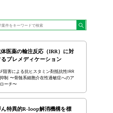
抗体医薬の輸注反応（IRR）に対
するプレメディケーション
AF阻害による抗ヒスタミン剤抵抗性IRR
抑制 〜骨髄系細胞介在性過敏症へのア
ローチ〜
ん特異的R-loop解消機構を標