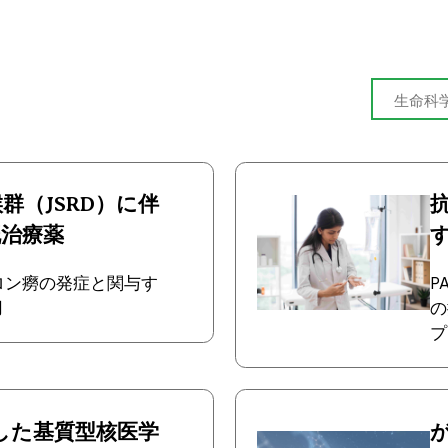
群（JSRD）に伴
既治療薬
ロン癆の発症と関与す
P
用
の
プ
とした基質型核医学
が