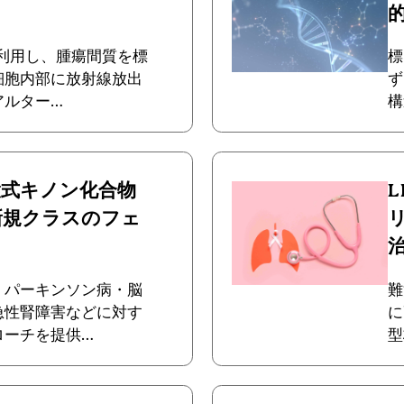
を利用し、腫瘍間質を標
標
細胞内部に放射線放出
ず
アルター…
構
環式キノン化合物
新規クラスのフェ
治.
・パーキンソン病・脳
難
急性腎障害などに対す
に
ローチを提供…
型