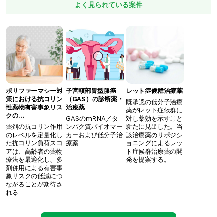
よく見られている案件
ポリファーマシー対
子宮頸部胃型腺癌
レット症候群治療薬
策における抗コリン
（GAS）の診断薬・
既承認の低分子治療
性薬物有害事象リス
治療薬
薬がレット症候群に
クの…
GASのmRNA／タ
対し薬効を示すこと
薬剤の抗コリン作用
ンパク質バイオマー
新たに見出した。当
のレベルを定量化し
カーおよび低分子治
該治療薬のリポジシ
た抗コリン負荷スコ
療薬
ョニングによるレッ
アは、高齢者の薬物
ト症候群治療薬の開
療法を最適化し、多
発を提案する。
剤併用による有害事
象リスクの低減につ
ながることが期待さ
れる