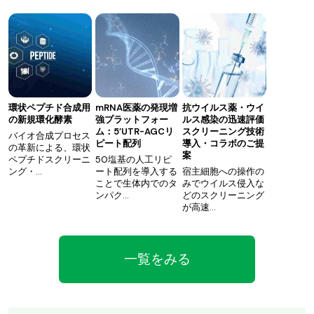
環状ペプチド合成用
mRNA医薬の発現増
抗ウイルス薬・ウイ
の新規環化酵素
強プラットフォー
ルス感染の迅速評価
ム：5’UTR-AGCリ
スクリーニング技術
バイオ合成プロセス
ピート配列
導入・コラボのご提
の革新による、環状
案
ペプチドスクリーニ
50塩基の人工リピ
ング・…
ート配列を導入する
宿主細胞への操作の
ことで生体内でのタ
みでウイルス侵入な
ンパク…
どのスクリーニング
が高速…
一覧をみる