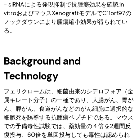
- siRNAによる発現抑制で抗腫瘍効果を確認:in
vitroおよびマウスXenograftモデルでC11orf97の
ノックダウンにより腫瘍縮小効果が得られてい
る。
Background and
Technology
フェリクロームは、細菌由来のシデロフォア（金
属キレート分子）の一種であり、大腸がん、胃が
ん、膵がん、食道がんなどのがん細胞に選択的な
細胞死を誘導する抗腫瘍ペプチドである。マウス
での予備毒性試験では、薬効量の４倍を2週間反
復投与、60倍を単回投与しても毒性は認められ