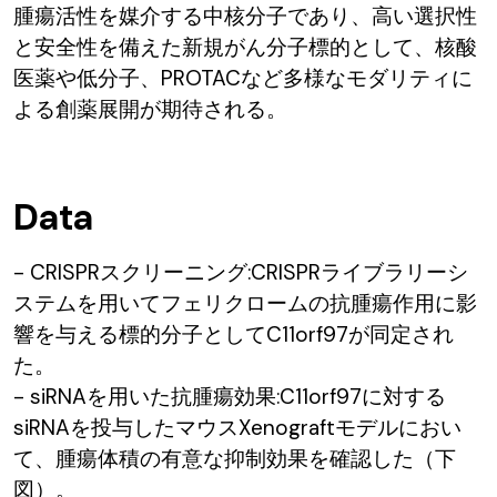
腫瘍活性を媒介する中核分子であり、高い選択性
と安全性を備えた新規がん分子標的として、核酸
医薬や低分子、PROTACなど多様なモダリティに
よる創薬展開が期待される。
Data
- CRISPRスクリーニング:CRISPRライブラリーシ
ステムを用いてフェリクロームの抗腫瘍作用に影
響を与える標的分子としてC11orf97が同定され
た。
- siRNAを用いた抗腫瘍効果:C11orf97に対する
siRNAを投与したマウスXenograftモデルにおい
て、腫瘍体積の有意な抑制効果を確認した（下
図）。