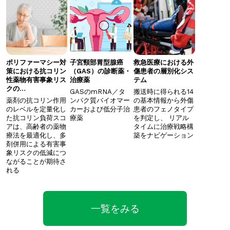
ポリファーマシー対
子宮頸部胃型腺癌
救急医療における外
策における抗コリン
（GAS）の診断薬・
傷患者の層別化シス
性薬物有害事象リス
治療薬
テム
クの…
GASのmRNA／タ
搬送時に得られる14
薬剤の抗コリン作用
ンパク質バイオマー
の基本情報から外傷
のレベルを定量化し
カーおよび低分子治
患者のフェノタイプ
た抗コリン負荷スコ
療薬
を判定し、 ​リアル
アは、高齢者の薬物
タイムに治療戦略構
療法を最適化し、多
築をナビゲーション
剤併用による有害事
象リスクの低減につ
ながることが期待さ
れる
一覧をみる