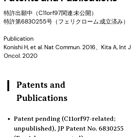
特許出願中（C11orf97関連:未公開）
特許第6830255号（フェリクローム:成立済み）
Publication
Konishi H, et al. Nat Commun. 2016、Kita A, Int J
Oncol. 2020
Patents and
Publications
Patent pending (C11orf97-related;
unpublished), JP Patent No. 6830255