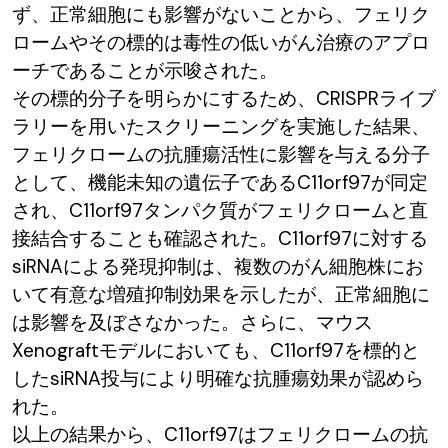
ず、正常細胞にも影響がないことから、フェリク
ロームやその標的は毒性の低いがん治療のアプロ
ーチであることが示唆された。
その標的分子を明らかにするため、CRISPRライブ
ラリーを用いたスクリーニングを実施した結果、
フェリクロームの抗腫瘍活性に影響を与える分子
として、機能未知の遺伝子であるC11orf97が同定
され、C11orf97タンパク質がフェリクロームと直
接結合することも確認された。C11orf97に対する
siRNAによる発現抑制は、複数のがん細胞株にお
いて有意な増殖抑制効果を示したが、正常細胞に
は影響を及ぼさなかった。さらに、マウス
Xenograftモデルにおいても、C11orf97を標的と
したsiRNA投与により明確な抗腫瘍効果が認めら
れた。
以上の結果から、C11orf97はフェリクロームの抗