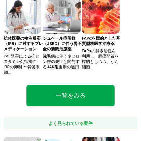
抗体医薬の輸注反応
ジュベール症候群
FAPαを標的とした基
（IRR）に対するプレ
（JSRD）に伴う腎不
質型核医学治療薬
メディケーション
全の新既治療薬
FAPαの酵素活性を
PAF阻害による抗ヒ
繊毛病に伴うネフロ
利用し、腫瘍間質を
スタミン剤抵抗性
ン癆の発症と関与す
標的としつつ、がん
IRRの抑制 〜骨髄系
るJAK阻害剤の適用
細胞…
細…
一覧をみる
よく見られている案件