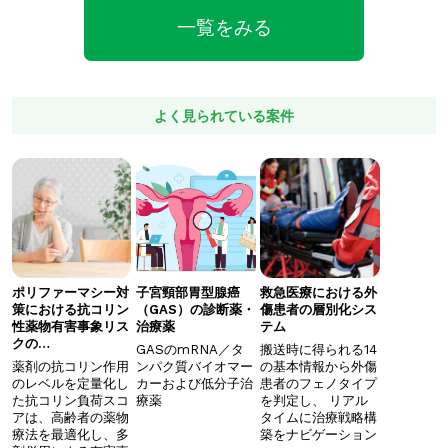
一覧をみる
よく見られている案件
ポリファーマシー対
子宮頸部胃型腺癌
救急医療における外
策における抗コリン
（GAS）の診断薬・
傷患者の層別化シス
性薬物有害事象リス
治療薬
テム
クの…
GASのmRNA／タ
搬送時に得られる14
薬剤の抗コリン作用
ンパク質バイオマー
の基本情報から外傷
のレベルを定量化し
カーおよび低分子治
患者のフェノタイプ
た抗コリン負荷スコ
療薬
を判定し、 ​リアル
アは、高齢者の薬物
タイムに治療戦略構
療法を最適化し、多
築をナビゲーション