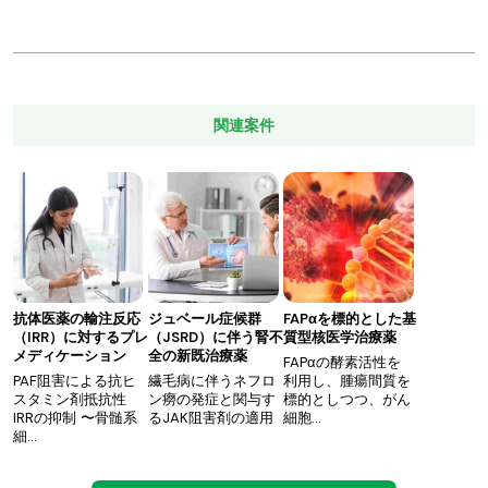
関連案件
抗体医薬の輸注反応
ジュベール症候群
FAPαを標的とした基
（IRR）に対するプレ
（JSRD）に伴う腎不
質型核医学治療薬
メディケーション
全の新既治療薬
FAPαの酵素活性を
PAF阻害による抗ヒ
繊毛病に伴うネフロ
利用し、腫瘍間質を
スタミン剤抵抗性
ン癆の発症と関与す
標的としつつ、がん
IRRの抑制 〜骨髄系
るJAK阻害剤の適用
細胞…
細…