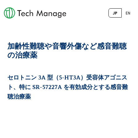
JP
EN
加齢性難聴や音響外傷など感音難聴
の治療薬
セロトニン 3A 型（5-HT3A）受容体アゴニス
ト、特に SR-57227A を有効成分とする感音難
聴治療薬