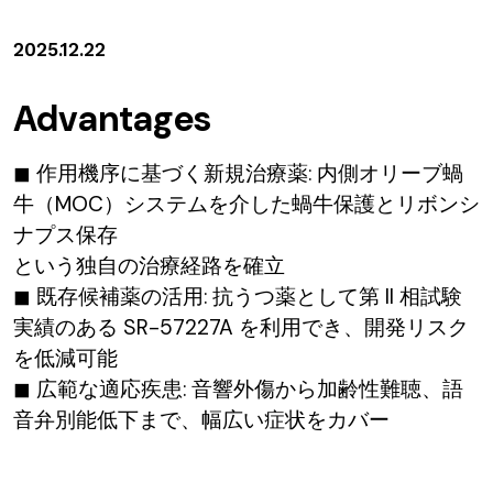
2025.12.22
Advantages
◼ 作用機序に基づく新規治療薬: 内側オリーブ蝸
牛（MOC）システムを介した蝸牛保護とリボンシ
ナプス保存
という独自の治療経路を確立
◼ 既存候補薬の活用: 抗うつ薬として第 II 相試験
実績のある SR-57227A を利用でき、開発リスク
を低減可能
◼ 広範な適応疾患: 音響外傷から加齢性難聴、語
音弁別能低下まで、幅広い症状をカバー