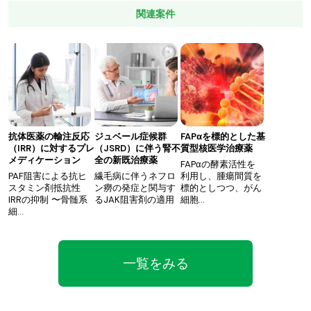
関連案件
抗体医薬の輸注反応
ジュベール症候群
FAPαを標的とした基
（IRR）に対するプレ
（JSRD）に伴う腎不
質型核医学治療薬
メディケーション
全の新既治療薬
FAPαの酵素活性を
PAF阻害による抗ヒ
繊毛病に伴うネフロ
利用し、腫瘍間質を
スタミン剤抵抗性
ン癆の発症と関与す
標的としつつ、がん
IRRの抑制 〜骨髄系
るJAK阻害剤の適用
細胞…
細…
一覧をみる