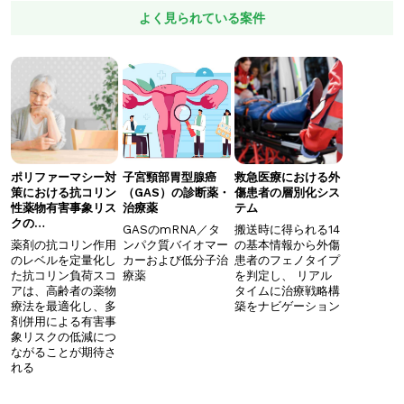
よく見られている案件
ポリファーマシー対
子宮頸部胃型腺癌
救急医療における外
策における抗コリン
（GAS）の診断薬・
傷患者の層別化シス
性薬物有害事象リス
治療薬
テム
クの…
GASのmRNA／タ
搬送時に得られる14
薬剤の抗コリン作用
ンパク質バイオマー
の基本情報から外傷
のレベルを定量化し
カーおよび低分子治
患者のフェノタイプ
た抗コリン負荷スコ
療薬
を判定し、 ​リアル
アは、高齢者の薬物
タイムに治療戦略構
療法を最適化し、多
築をナビゲーション
剤併用による有害事
象リスクの低減につ
ながることが期待さ
れる