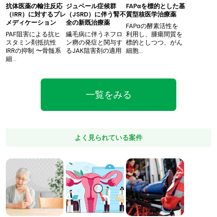
抗体医薬の輸注反応
ジュベール症候群
FAPαを標的とした基
（IRR）に対するプレ
（JSRD）に伴う腎不
質型核医学治療薬
メディケーション
全の新既治療薬
FAPαの酵素活性を
PAF阻害による抗ヒ
繊毛病に伴うネフロ
利用し、腫瘍間質を
スタミン剤抵抗性
ン癆の発症と関与す
標的としつつ、がん
IRRの抑制 〜骨髄系
るJAK阻害剤の適用
細胞…
細…
一覧をみる
よく見られている案件