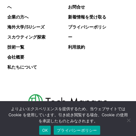
へ
お問合せ
企業の方へ
新着情報を受け取る
海外大学/SUシーズ
プライバシーポリシ
スカウティング探索
ー
技術一覧
利用規約
会社概要
私たちについて
よりよいエクスペリエンスを提供するため、当ウェブサイトでは
Cookie を使用しています。引き続き閲覧する場合、Cookie の使用
を承諾したものとみなされます。
技術一覧
新着情報
お問合せ
TOP
OK
プライバシーポリシー