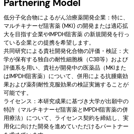
Partnering Model
低分子化合物によるがん治療薬開発企業：特に、
マルチキナーゼ阻害薬 (MKI) の開発または適応拡
大を目指す企業やIMPDH阻害薬 の新規開発を行っ
ている企業との提携を希望します。
共同研究による貴社開発化合物の評価・検証：大
学が保有する独自の耐性細胞株（C3B等）および
評価系を用い、貴社が開発中の医薬品（MKIまた
はIMPDH阻害薬）について、併用による抗腫瘍効
果および薬剤耐性克服効果の検証実施することが
可能です。
ライセンス：本研究成果に基づき大学が出願中の
特許（マルチキナーゼ阻害薬とIMPDH阻害薬の併
用療法）について、ライセンス契約を締結し、実
用化に向けた開発を進めていただけるパートナー