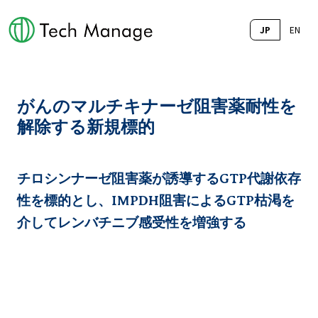
JP
EN
がんのマルチキナーゼ阻害薬耐性を
解除する新規標的
チロシンナーゼ阻害薬が誘導するGTP代謝依存
性を標的とし、IMPDH阻害によるGTP枯渇を
介してレンバチニブ感受性を増強する