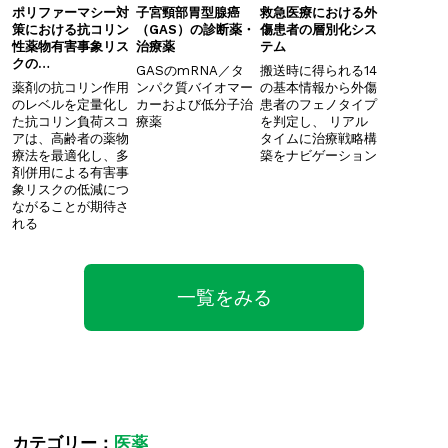
ポリファーマシー対
子宮頸部胃型腺癌
救急医療における外
策における抗コリン
（GAS）の診断薬・
傷患者の層別化シス
性薬物有害事象リス
治療薬
テム
クの…
GASのmRNA／タ
搬送時に得られる14
薬剤の抗コリン作用
ンパク質バイオマー
の基本情報から外傷
のレベルを定量化し
カーおよび低分子治
患者のフェノタイプ
た抗コリン負荷スコ
療薬
を判定し、 ​リアル
アは、高齢者の薬物
タイムに治療戦略構
療法を最適化し、多
築をナビゲーション
剤併用による有害事
象リスクの低減につ
ながることが期待さ
れる
一覧をみる
カテゴリー：
医薬