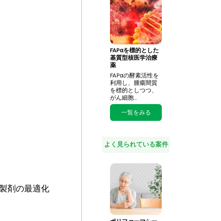
FAPαを標的とした
基質型核医学治療
薬
FAPαの酵素活性を
利用し、腫瘍間質
を標的としつつ、
がん細胞…
一覧をみる
よく見られている案件
ー製剤の最適化