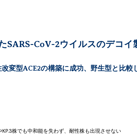
たSARS-CoV-2ウイルスのデコイ
改変型ACE2の構築に成功、野生型と比較し
やKP.3株でも中和能を失わず、耐性株も出現させない