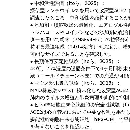
● 中和活性評価（Itoら、2025）：
擬似型レンチウイルスを用いて改変型ACE2（3N39
調査したところ、中和活性を維持することが
● 添加剤・噴霧乾燥の最適化、エアロゾル性能評
トレハロースやロイシンなどの添加剤の配合
ターを用いて粉末（3N39v4-Fc）の粒
持する最適組成（T4/L4処方）を決定し、
可能なサイズであることを確認した。
● 長期保存安定性試験（Itoら、2025）：
40℃、75%湿度の過酷条件下で6ヶ月間粉
蔵（コールドチェーン不要）での流通が可能
● マウス粉末吸入試験（Itoら、2025）：
MA10株感染マウスに粉末化した改変型ACE2
肺内のウイルス増殖と肺炎病理を劇的に抑制し
● ヒトiPS細胞由来心筋細胞の安全性試験（It
ACE2は心血管系において重要な役割を果たし
多能性幹細胞由来心筋細胞（hiPS-CM）
を与えないことを確認した。