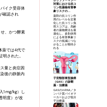
ポリファーマシー
対策における抗コ
スパイク受容体
リン性薬物有害事
象リスクの…
が確認され
薬剤の抗コリン作
用のレベルを定量
化した抗コリン負
荷スコアは、高齢
者の薬物療法を最
させ、かつ酵素
適化し、多剤併用
による有害事象リ
スクの低減につな
がることが期待さ
れる
体薬では4代で
が証明された。
ルス量と炎症因
感染後の静脈内
子宮頸部胃型腺癌
（GAS）の診断
薬・治療薬
GASのmRNA／タ
 mg/kg）し
ンパク質バイオマ
透明度）が改
ーカーおよび低分
子治療薬