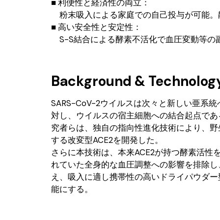
■ 利便性と経済性の両立：
粉末吸入による家庭での自己投与が可能。
■ 高い安全性と安定性：
S-S結合による酵素不活化で血圧変動等の
Background & Technolog
SARS-CoV-2ウイルスは次々と新しい
対し、ウイルスの宿主細胞への結合起点であ
究者らは、独自の指向性進化技術により、野
する改変型ACE2を開発した。
さらに本技術は、本来ACE2が持つ酵素活性
れていた全身的な血圧調整への影響を排除し
え、吸入に適し携帯性の高いドライパウダー
能にする。