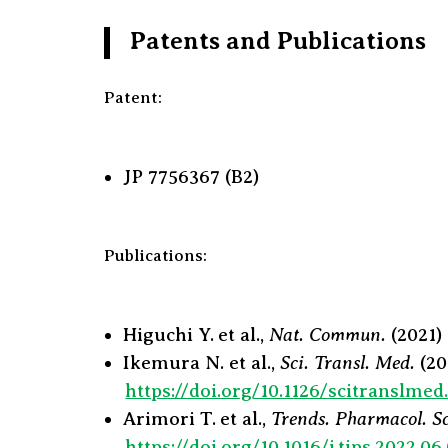
Patents and Publications
Patent:
JP 7756367 (B2)
Publications:
Higuchi Y. et al.,
Nat. Commun.
(2021)
Ikemura N. et al.,
Sci. Transl. Med.
(20
https://doi.org/10.1126/scitranslme
Arimori T. et al.,
Trends. Pharmacol. Sc
https://doi.org/10.1016/j.tips.2022.06