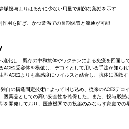
静脈投与よりはるかに少ない用量で劇的な薬効を示す
副作用を防ぎ、かつ常温での長期保管と流通が可能
y
亜系統へ進化し、既存の中和抗体やワクチンによる免疫を回避し
るACE2受容体を模倣し、デコイとして用いる手法が知ら
生型ACE2よりも高感度にウイルスと結合し、抗体に匹敵
を独自の構造固定技術によって封じ込め、従来のACE2デコ
、医薬品としての高い安全性を確保した。また、投与形態
型を開発しており、医療機関での投薬のみならず家庭での