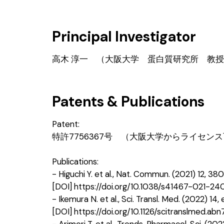
Principal Investigator
高木 淳一 （大阪大学 蛋白質研究所 教
Patents & Publications
Patent:
特許7756367号 （大阪大学からライセン
Publications:
- Higuchi Y. et al., Nat. Commun. (2021) 12, 380
[DOI] https://doi.org/10.1038/s41467-021-24
- Ikemura N. et al., Sci. Transl. Med. (2022) 14
[DOI] https://doi.org/10.1126/scitranslmed.ab
- Arimori T. et al., Trends. Pharmacol. Sci. (20