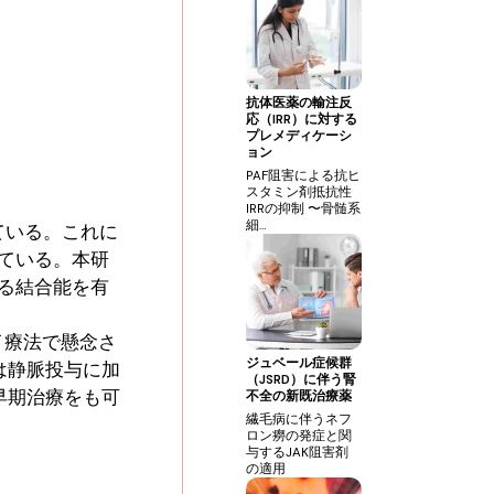
抗体医薬の輸注反
応（IRR）に対する
プレメディケーシ
ョン
PAF阻害による抗ヒ
スタミン剤抵抗性
IRRの抑制 〜骨髄系
細…
ている。これに
れている。本研
する結合能を有
イ療法で懸念さ
ジュベール症候群
は静脈投与に加
（JSRD）に伴う腎
早期治療をも可
不全の新既治療薬
繊毛病に伴うネフ
ロン癆の発症と関
与するJAK阻害剤
の適用