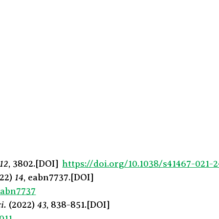
12
, 3802.[DOI]
https://doi.org/10.1038/s41467-021-
22)
14
, eabn7737.[DOI]
d.abn7737
i.
(2022)
43
, 838-851.[DOI]
.011