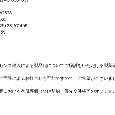
adi2623.
2623
025) 33, 101459.
459
センス導入による製品化についてご検討をいただける製薬
ご面談によるお打合せも可能ですので、ご希望がございま
間における有償評価（MTA契約／優先交渉権等のオプショ