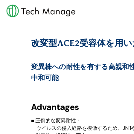
改変型ACE2受容体を用い
変異株への耐性を有する高親和性
中和可能
Advantages
■ 圧倒的な変異耐性：
ウイルスの侵入経路を模倣するため、JN.1