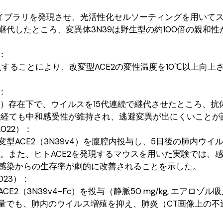
ライブラリを発現させ、光活性化セルソーティングを用いて
代したところ、変異体3N39は野生型の約100倍の親和性
）：
することにより、改変型ACE2の変性温度を10℃以上向上
）：
v2）存在下で、ウイルスを15代連続で継代させたところ、抗
代を経ても中和感受性が維持され、逃避変異が出にくいこと
022）：
ACE2（3N39v4）を腹腔内投与し、5日後の肺内ウイ
。また、ヒトACE2を発現するマウスを用いた実験では、
感染からの生存率が劇的に改善されることを示した。
023）：
N39v4-Fc）を投与（静脈50 mg/kg, エアロゾル吸入1
用量でも、肺内のウイルス増殖を抑え、肺炎（CT画像上の不