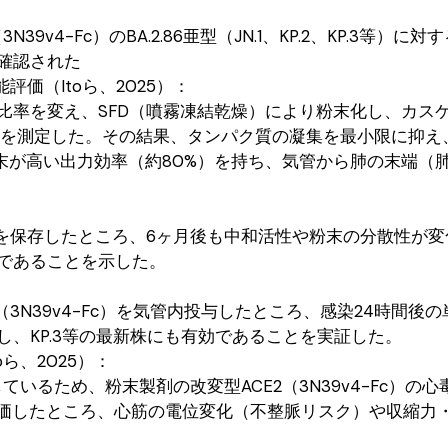
v4-Fc）のBA.2.86亜型（JN.1、KP.2、KP.3等）に
確認された
価（Itoら、2025）：
比率を変え、SFD（噴霧凍結乾燥）により粉末化し、カス
径分布を測定した。その結果、タンパク質の凝集を最小限に抑
粉末が高い出力効率（約80%）を持ち、気管から肺の末端（
末を保存したところ、6ヶ月後も中和活性や粉末の分散性が
であることを示した。
（3N39v4-Fc）を気管内投与したところ、感染24時間後
、KP.3等の最新株にも有効であることを実証した。
oら、2025）：
ているため、粉末製剤の改変型ACE2（3N39v4-Fc）の
で評価したところ、心筋の電位変化（不整脈リスク）や収縮力