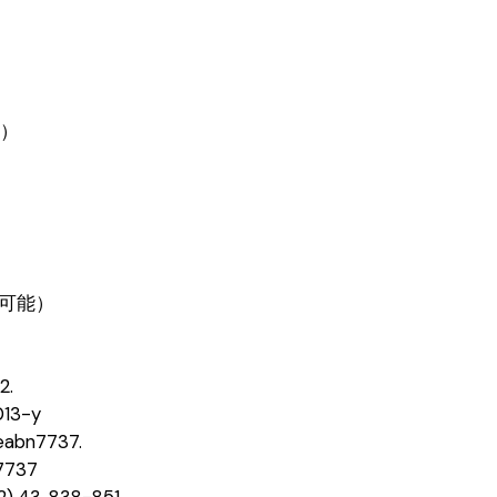
授）
ス可能）
2.
013-y
, eabn7737.
n7737
22) 43, 838-851.