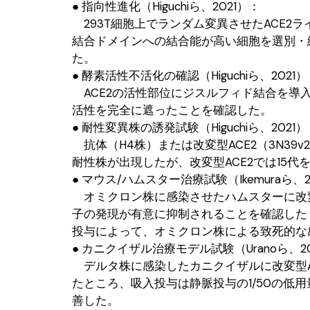
● 指向性進化（Higuchiら、2021）：
293T細胞上でランダム変異させたACE2
結合ドメインへの結合能が高い細胞を選別・継
た。
● 酵素活性不活化の確認（Higuchiら、2021
ACE2の活性部位にジスルフィド結合を導入
活性を完全に遮ったことを確認した。
● 耐性変異株の誘発試験（Higuchiら、2021
抗体（H4株）または改変型ACE2（3N39
耐性株が出現したが、改変型ACE2では15
● マウス/ハムスター治療試験（Ikemuraら、2
オミクロン株に感染させたハムスターに改変型
子の発現が有意に抑制されることを確認した 
投与によって、オミクロン株による致死的な
● カニクイザル治療モデル試験（Uranoら、2
デルタ株に感染したカニクイザルに改変型ACE2（3
たところ、吸入投与は静脈投与の1/50の低
善した。