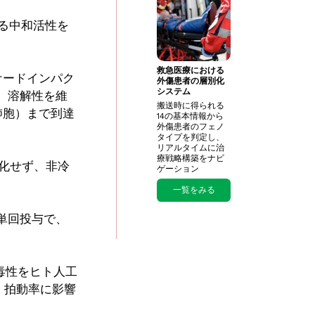
対する中和活性を
救急医療における
ケードインパク
外傷患者の層別化
システム
え、溶解性を維
搬送時に得られる
肺胞）まで到達
14の基本情報から
外傷患者のフェノ
タイプを判定し、 ​
リアルタイムに治
療戦略構築をナビ
変化せず、非冷
ゲーション
一覧をみる
の単回投与で、
心毒性をヒト人工
・拍動率に影響